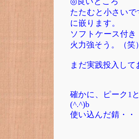
◎良いところ
たたむと小さいで
に嵌ります。
ソフトケース付き
火力強そう。（笑
まだ実践投入してお
確かに、ピーク1
(^.^)b
使い込んだ錆・・