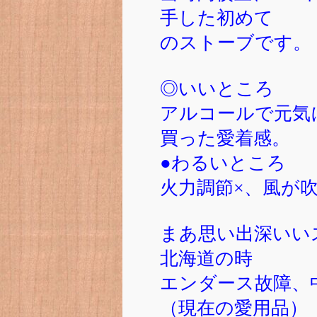
手した初めて
のストーブです。
◎いいところ
アルコールで元気
買った愛着感。
●わるいところ
火力調節×、風が
まあ思い出深いい
北海道の時
エンダース故障、
（現在の愛用品）