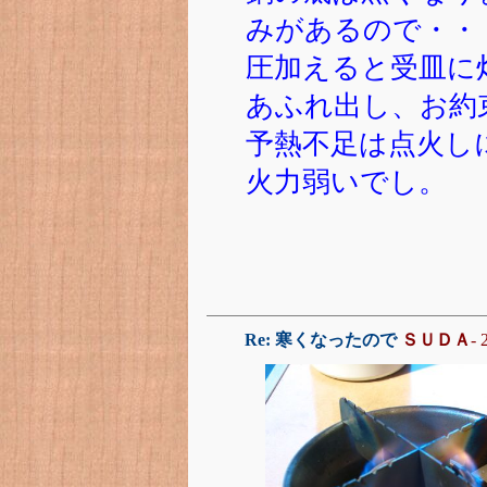
みがあるので・・
圧加えると受皿に
あふれ出し、お約
予熱不足は点火しにく
火力弱いでし。
Re: 寒くなったので
ＳＵＤＡ
- 