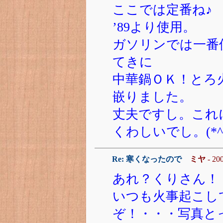
ここでは定番ね♪
’89より使用。
ガソリンでは一番
てきに
中華鍋ＯＫ！とろ
嵌りました。
丈夫ですし。これ
くわしいでし。(*^。
Re: 寒くなったので
ミヤ
- 20
あれ？くりさん！
いつも火事起こし
ぞ！・・・写真と