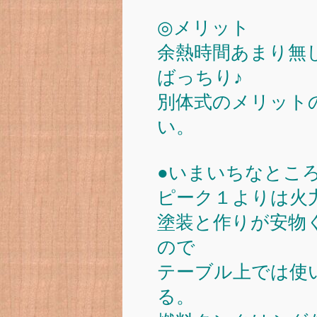
◎メリット
余熱時間あまり無
ばっちり♪
別体式のメリット
い。
●いまいちなとこ
ピーク１よりは火
塗装と作りが安物
ので
テーブル上では使
る。