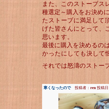
また、このストーブス
種選定～購入をお決め
たストーブに満足して
げた皆さんにとって、
思います。
最後に購入を決めるの
かったにしても決して
それでは怒濤のストー
寒くなったので
投稿者：
ren
投稿日：20