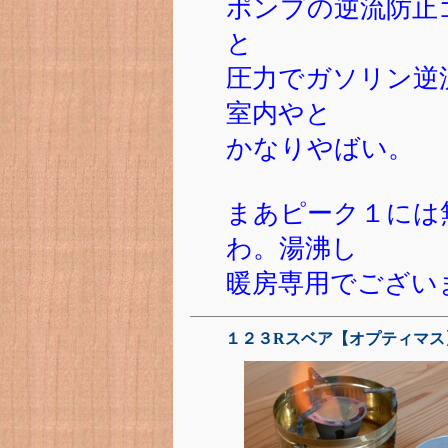
ポンプの逆流防止
と
圧力でガソリン逆
室内やと
かなりやばい。
まあピーク１には
わ。湯沸し
暖房専用でござい
１２３Rスベア【オプティマス