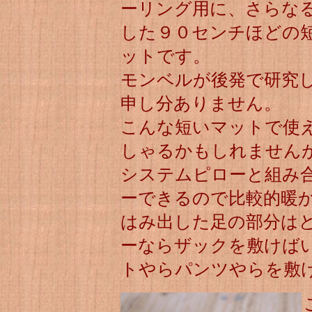
ーリング用に、さらな
した９０センチほどの
ットです。
モンベルが後発で研究
申し分ありません。
こんな短いマットで使
しゃるかもしれませんが
システムピローと組み
ーできるので比較的暖
はみ出した足の部分はど
ーならザックを敷けば
トやらパンツやらを敷