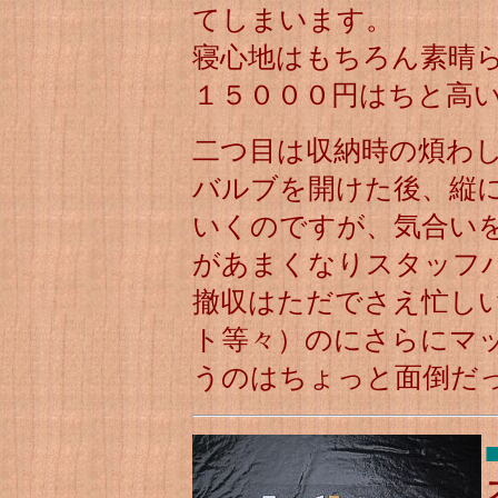
てしまいます。
寝心地はもちろん素晴
１５０００円はちと高
二つ目は収納時の煩わ
バルブを開けた後、縦
いくのですが、気合い
があまくなりスタッフ
撤収はただでさえ忙し
ト等々）のにさらにマ
うのはちょっと面倒だ