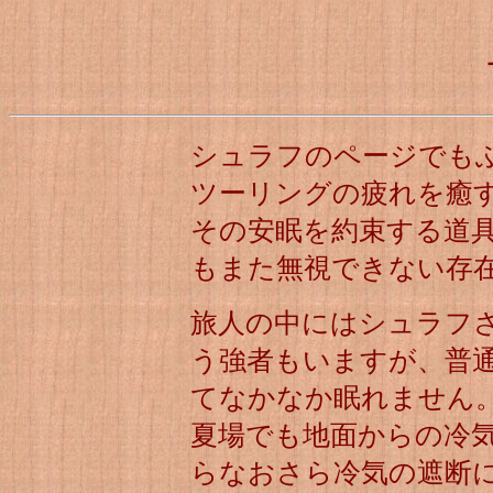
シュラフのページでも
ツーリングの疲れを癒
その安眠を約束する道
もまた無視できない存
旅人の中にはシュラフ
う強者もいますが、普
てなかなか眠れません
夏場でも地面からの冷
らなおさら冷気の遮断