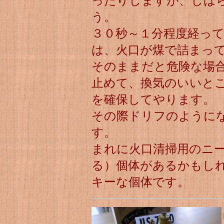
ったりしますが、しば
う。
３０秒～１分程度経っ
は、火口が煤で詰まっ
そのままだと危険な場
止めて、換気のいいと
を確保してやります。
その際ドリフのように
す。
まれに火口清掃用のニ
る）個体があるかもし
キーな個体です。