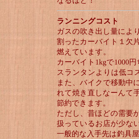
なるほど！
ランニングコスト
ガスの吹き出し量によ
割ったカーバイト１欠片
燃えています。
カーバイト1kgで100
スランタンよりは低コ
また、バイクで移動中
れて焼き直しなーんて
節約できます。
ただし、昔ほどの需要
扱っているお店が少な
一般的な入手先は釣具