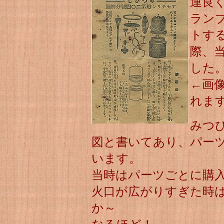
運良
ラン
トす
際、
した
←画
れま
みつ
図と書いてあり、パー
います。
当時はパーツごとに購
火口が広がりすぎた時
か～