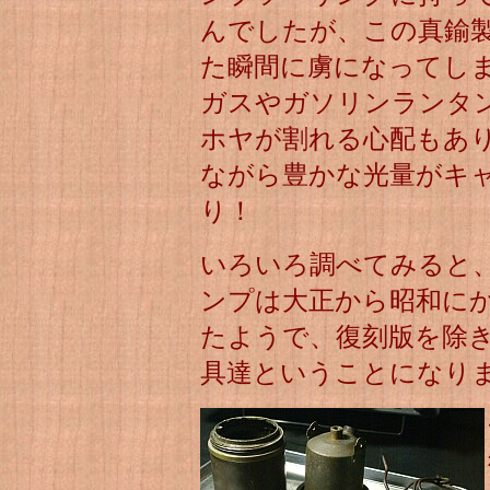
んでしたが、この真鍮
た瞬間に虜になってし
ガスやガソリンランタ
ホヤが割れる心配もあ
ながら豊かな光量がキ
り！
いろいろ調べてみると
ンプは大正から昭和に
たようで、復刻版を除
具達ということになり