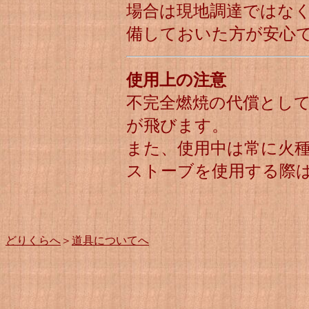
場合は現地調達ではな
備しておいた方が安心
使用上の注意
不完全燃焼の代償とし
が飛びます。
また、使用中は常に火
ストーブを使用する際
どりくらへ
＞
道具についてへ