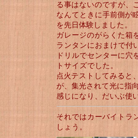
る事はないのですが、
なんてときに手前側が
を先日体験しました。
ガレージのがらくた箱
ランタンにおまけで付
ドリルでセンターに穴
トサイズでした。
点火テストしてみると
が、集光されて光に指
感じになり、だいぶ使
それではカーバイトラ
しょう。