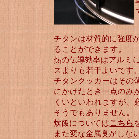
チタンは材質的に強度
ることができます。
熱の伝導効率はアルミ
スよりも若干よいです
チタンクッカーはその
にかけたとき一点のみ
くいといわれますが、
そうでもありません。
炊飯については
こちら
また変な金属臭がしな