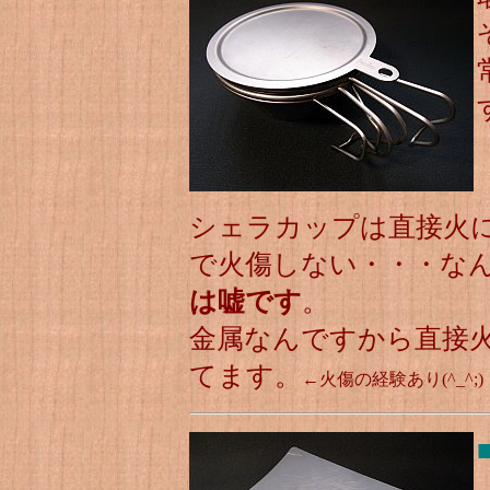
シェラカップは直接火
で火傷しない・・・な
は嘘です
。
金属なんですから直接
てます。
←火傷の経験あり(^_^;)