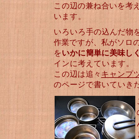
この辺の兼ね合いを考
います。
いろいろ手の込んだ物
作業ですが、私がソロ
を
いかに簡単に美味し
インに考えています。
この辺は追々
キャンプ
のページで書いていき