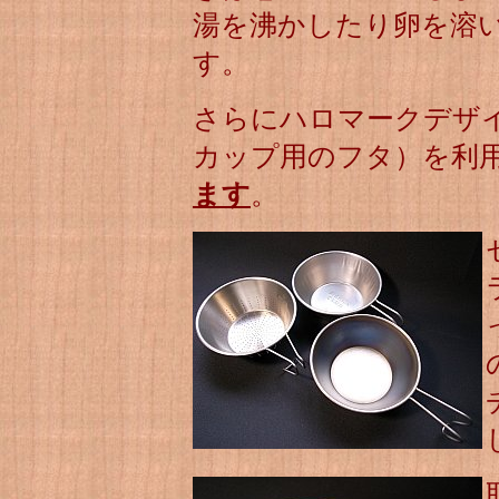
湯を沸かしたり卵を溶
す。
さらにハロマークデザ
カップ用のフタ）を利
ます
。