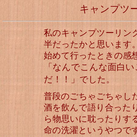
キャンプツ
私のキャンプツーリン
半だったかと思います
始めて行ったときの感
「なんでこんな面白い
だ！！」
でした。
普段のごちゃごちゃし
酒を飲んで語り合った
ら物思いに耽ったりす
命の洗濯というやつで