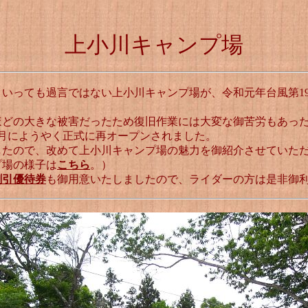
上小川キャンプ場
いっても過言ではない上小川キャンプ場が、令和元年台風第1
。
ほどの大きな被害だったため復旧作業には大変な御苦労もあった
年4月にようやく正式に再オープンされました。
したので、改めて上小川キャンプ場の魅力を御紹介させていた
プ場の様子は
こちら
。）
割引優待券
も御用意いたしましたので、ライダーの方は是非御