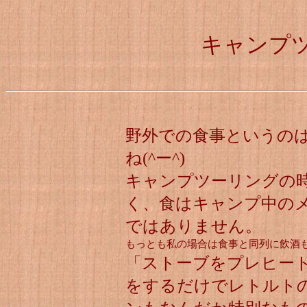
キャンプ
野外での食事というの
ね(^ー^)
キャンプツーリングの
く、食はキャンプ中の
ではありません。
もっとも私の場合は食事と同列に飲酒
「ストーブをプレヒー
をするだけでレトルト