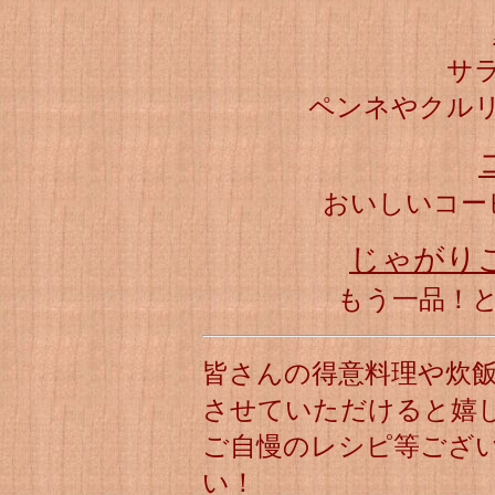
サ
ペンネやクル
おいしいコー
じゃがり
もう一品！
皆さんの得意料理や炊
させていただけると嬉
ご自慢のレシピ等ござ
い！